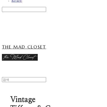
Review
Search
검색
Log In
로그인
Cart
장바구니
THE MAD CLOSET
Vintage