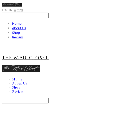
LOG IN
로그인
Home
About Us
Shop
Review
THE MAD CLOSET
Home
About Us
Shop
Review
Search
검색
Log In
로그인